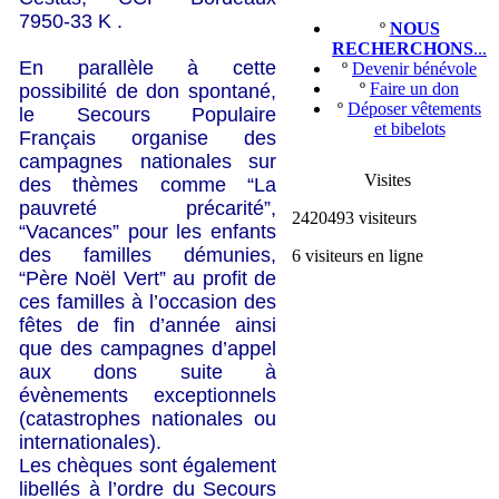
7950-33 K .
º
NOUS
RECHERCHONS
...
En parallèle à cette
º
Devenir bénévole
º
Faire un don
possibilité de don spontané,
º
Déposer vêtements
le Secours Populaire
et bibelots
Français organise des
campagnes nationales sur
Visites
des thèmes comme “La
pauvreté précarité”,
2420493 visiteurs
“Vacances” pour les enfants
des familles démunies,
6 visiteurs en ligne
“Père Noël Vert” au profit de
ces familles à l’occasion des
fêtes de fin d’année ainsi
que des campagnes d’appel
aux dons suite à
évènements exceptionnels
(catastrophes nationales ou
internationales).
Les chèques sont également
libellés à l’ordre du Secours