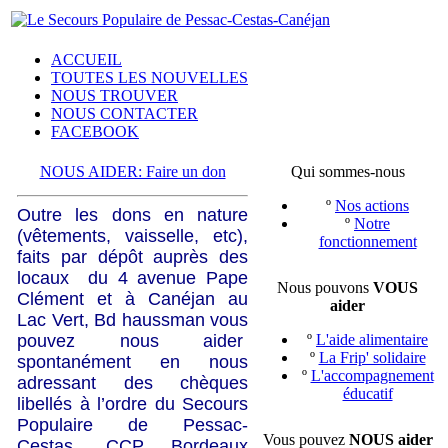
ACCUEIL
TOUTES LES NOUVELLES
NOUS TROUVER
NOUS CONTACTER
FACEBOOK
NOUS AIDER: Faire un don
Qui sommes-nous
º
Nos actions
Outre les dons en nature
º
Notre
(vêtements, vaisselle, etc),
fonctionnement
faits par dépôt auprès des
locaux du 4 avenue Pape
Nous pouvons
VOUS
Clément et à Canéjan au
aider
Lac Vert, Bd haussman vous
pouvez nous aider
º
L'aide alimentaire
º
La Frip' solidaire
spontanément en nous
º
L'accompagnement
adressant des chèques
éducatif
libellés à l’ordre du Secours
Populaire de Pessac-
Vous pouvez
NOUS aider
Cestas, CCP Bordeaux