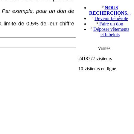
º
NOUS
.
Par exemple, pour un don de
RECHERCHONS
...
º
Devenir bénévole
limite de 0,5% de leur chiffre
º
Faire un don
º
Déposer vêtements
et bibelots
Visites
2418777 visiteurs
10 visiteurs en ligne