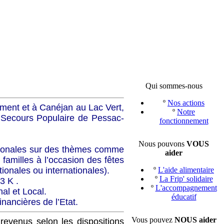
Qui sommes-nous
º
Nos actions
ément et à Canéjan au Lac Vert,
º
Notre
 Secours Populaire de Pessac-
fonctionnement
Nous pouvons
VOUS
ationales sur des thèmes comme
aider
 familles à l’occasion des fêtes
onales ou internationales).
º
L'aide alimentaire
º
La Frip' solidaire
3 K .
º
L'accompagnement
al et Local.
éducatif
nancières de l’Etat.
Vous pouvez
NOUS aider
revenus selon les dispositions