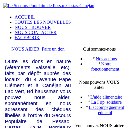
ACCUEIL
TOUTES LES NOUVELLES
NOUS TROUVER
NOUS CONTACTER
FACEBOOK
NOUS AIDER: Faire un don
Qui sommes-nous
º
Nos actions
Outre les dons en nature
º
Notre
(vêtements, vaisselle, etc),
fonctionnement
faits par dépôt auprès des
locaux du 4 avenue Pape
Nous pouvons
VOUS
Clément et à Canéjan au
aider
Lac Vert, Bd haussman vous
pouvez nous aider
º
L'aide alimentaire
º
La Frip' solidaire
spontanément en nous
º
L'accompagnement
adressant des chèques
éducatif
libellés à l’ordre du Secours
Populaire de Pessac-
Vous pouvez
NOUS aider
Cestas, CCP Bordeaux