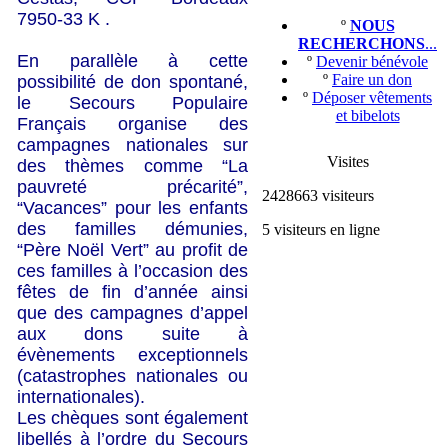
7950-33 K .
º
NOUS
RECHERCHONS
...
En parallèle à cette
º
Devenir bénévole
º
Faire un don
possibilité de don spontané,
º
Déposer vêtements
le Secours Populaire
et bibelots
Français organise des
campagnes nationales sur
Visites
des thèmes comme “La
pauvreté précarité”,
2428663 visiteurs
“Vacances” pour les enfants
des familles démunies,
5 visiteurs en ligne
“Père Noël Vert” au profit de
ces familles à l’occasion des
fêtes de fin d’année ainsi
que des campagnes d’appel
aux dons suite à
évènements exceptionnels
(catastrophes nationales ou
internationales).
Les chèques sont également
libellés à l’ordre du Secours