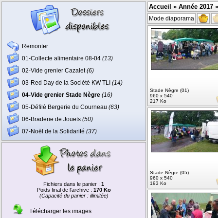
Accueil
»
Année 2017
»
Mode diaporama
Remonter
01-Collecte alimentaire 08-04
(13)
02-Vide grenier Cazalet
(6)
03-Red Day de la Société KW TLI
(14)
Stade Nègre (01)
04-Vide grenier Stade Nègre
(16)
960 x 540
217 Ko
05-Défilé Bergerie du Courneau
(63)
06-Braderie de Jouets
(50)
07-Noël de la Solidarité
(37)
Stade Nègre (05)
960 x 540
193 Ko
Fichiers dans le panier :
1
Poids final de l'archive :
170 Ko
(Capacité du panier : illimitée)
Télécharger les images