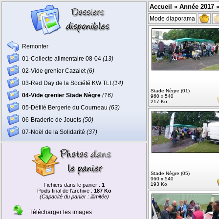
Accueil
»
Année 2017
»
Mode diaporama
Remonter
01-Collecte alimentaire 08-04
(13)
02-Vide grenier Cazalet
(6)
03-Red Day de la Société KW TLI
(14)
Stade Nègre (01)
04-Vide grenier Stade Nègre
(16)
960 x 540
217 Ko
05-Défilé Bergerie du Courneau
(63)
06-Braderie de Jouets
(50)
07-Noël de la Solidarité
(37)
Stade Nègre (05)
960 x 540
193 Ko
Fichiers dans le panier :
1
Poids final de l'archive :
187 Ko
(Capacité du panier : illimitée)
Télécharger les images